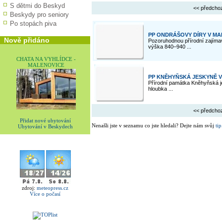
S dětmi do Beskyd
<< předcho
Beskydy pro seniory
Po stopách piva
PP ONDRÁŠOVY DÍRY V MA
Nově přidáno
Pozoruhodnou přírodní zajím
výška 840–940 ...
CHATA NA VYHLÍDCE -
MALENOVICE
PP KNĚHYŇSKÁ JESKYNĚ 
Přírodní památka Kněhyňská 
hloubka ...
<< předcho
Přidat nové ubytování
Nenašli jste v seznamu co jste hledali? Dejte nám svůj
tip
Ubytování v Beskydech
zdroj:
meteopress.cz
Více o počasí