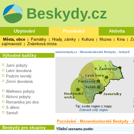
Beskydy.cz
Ubytování
Poznávání
Aktivita
Města, obce
Památky
Hrady, zámky
Kultura
Muzea
Kina
Z
|
|
|
|
|
|
zajímavosti
Známková místa
|
www.beskydy.cz
-
Moravskoslezské Beskydy
-
Jeskyně
Výhodné balíčky
Jarní pobyty
Letní dovolená
Podzim levněji
Zimní dovolená
Wellness pobyty
Aktivní pobyty
Romantika pro dva
Tip: zvolte region z mapy
S dětmi
Zobrazit celý region
Senioři
Poznávání - Moravskoslezské Beskydy - 
Beskydy pro skupiny
Třídění seznamu podle: