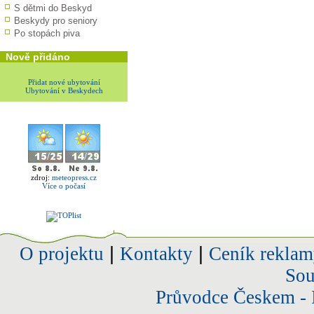
S dětmi do Beskyd
Beskydy pro seniory
Po stopách piva
Nově přidáno
Přidat nové ubytování
Ubytování v Beskydech
zdroj:
meteopress.cz
Více o počasí
O projektu
|
Kontakty
|
Ceník reklam
Sou
Průvodce Českem - 