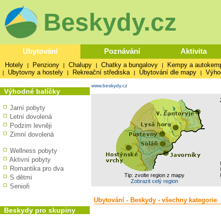
Beskydy.cz
Ubytování
Poznávání
Aktivita
Hotely
Penziony
Chalupy
Chatky a bungalovy
Kempy a autokem
|
|
|
|
Ubytovny a hostely
Rekreační střediska
Ubytování dle mapy
Výho
|
|
|
|
www.beskydy.cz
Výhodné balíčky
Jarní pobyty
Letní dovolená
Podzim levněji
Zimní dovolená
Wellness pobyty
Aktivní pobyty
Romantika pro dva
Tip: zvolte region z mapy
S dětmi
Zobrazit celý region
Senioři
Ubytování - Beskydy - všechny kategorie
Beskydy pro skupiny