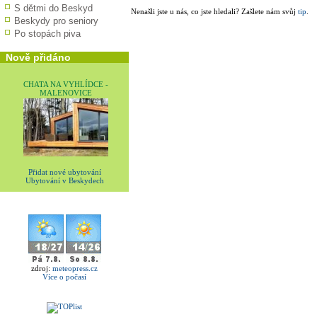
S dětmi do Beskyd
Nenašli jste u nás, co jste hledali? Zašlete nám svůj
tip
.
Beskydy pro seniory
Po stopách piva
Nově přidáno
CHATA NA VYHLÍDCE -
MALENOVICE
Přidat nové ubytování
Ubytování v Beskydech
zdroj:
meteopress.cz
Více o počasí