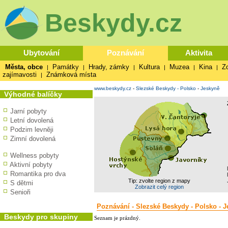
Beskydy.cz
Ubytování
Poznávání
Aktivita
Města, obce
Památky
Hrady, zámky
Kultura
Muzea
Kina
Z
|
|
|
|
|
|
zajímavosti
Známková místa
|
www.beskydy.cz
-
Slezské Beskydy - Polsko
-
Jeskyně
Výhodné balíčky
Jarní pobyty
Letní dovolená
Podzim levněji
Zimní dovolená
Wellness pobyty
Aktivní pobyty
Romantika pro dva
Tip: zvolte region z mapy
S dětmi
Zobrazit celý region
Senioři
Poznávání - Slezské Beskydy - Polsko - 
Beskydy pro skupiny
Seznam je prázdný.